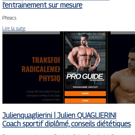
l’entraine­ment sur mesure
Phisics
Lire la suite
Julien­quag­lieri­ni | Julien QUAGLIERINI
Coach sportif diplômé, conseils diététiques