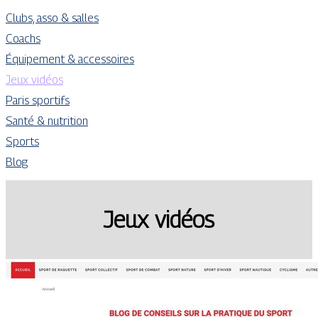
Clubs, asso & salles
Coachs
Équipement & accessoires
Jeux vidéos
Paris sportifs
Santé & nutrition
Sports
Blog
Jeux vidéos