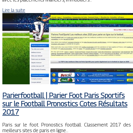
Lire la suite
Pa­rierfoot­ball | Parier Foot Paris Sportifs
sur le Football Pronostics Cotes Résultats
2017
Paris sur le foot. Pronostics football. Classement 2017 des
meilleurs sites de paris en ligne…