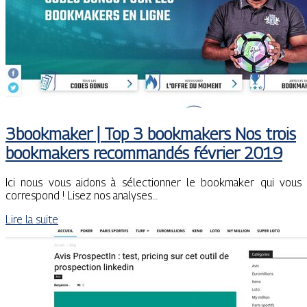
3bookmaker | Top 3 bookmakers Nos trois
bookmakers recommandés février 2019
Ici nous vous aidons à sélectionner le bookmaker qui vous
correspond ! Lisez nos analyses…
Lire la suite