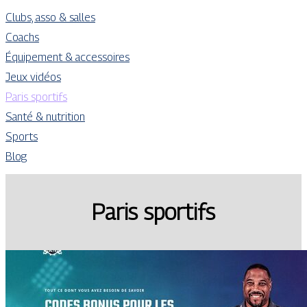
Clubs, asso & salles
Coachs
Équipement & accessoires
Jeux vidéos
Paris sportifs
Santé & nutrition
Sports
Blog
Paris sportifs