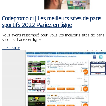
Codepromo ci | Les meilleurs sites de paris
sportifs 2022 Pariez en ligne
Nous avons rassemblé pour vous les meilleurs sites de paris
sportifs ! Pariez en ligne…
Lire la suite