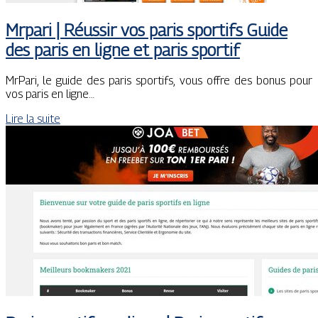
Mrpari | Réussir vos paris sportifs Guide
des paris en ligne et paris sportif
MrPari, le guide des paris sportifs, vous offre des bonus pour
vos paris en ligne…
Lire la suite