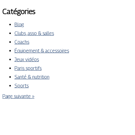
Catégories
Blog
Clubs, asso & salles
Coachs
Équipement & accessoires
Jeux vidéos
Paris sportifs
Santé & nutrition
Sports
Page suivante »