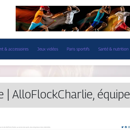
t & accessoires
Jeux vidéos
Paris sportifs
Santé & nutrition
e | AlloFlockCharlie, équipe