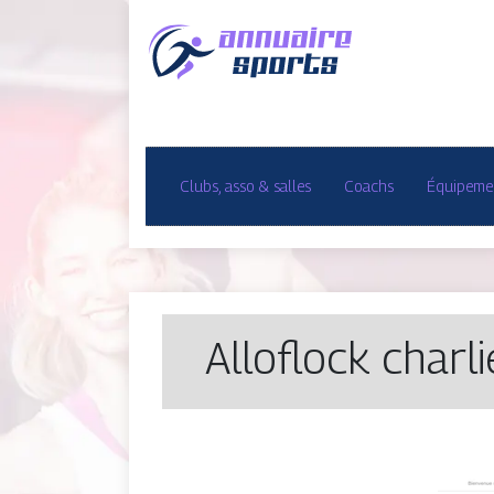
Clubs, asso & salles
Coachs
Équipemen
Alloflock charli